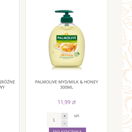
L (RÓŻNE
PALMOLIVE MYD/MILK & HONEY
WY
300ML
11,99 zł
szt.
+
-