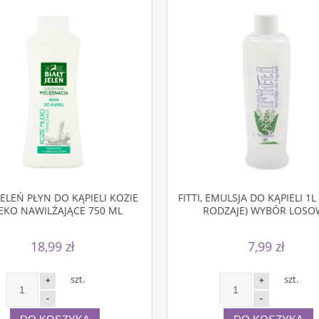
JELEŃ PŁYN DO KĄPIELI KOZIE
FITTI, EMULSJA DO KĄPIELI 1
EKO NAWILŻAJĄCE 750 ML
RODZAJE) WYBÓR LOSO
18,99 zł
7,99 zł
szt.
szt.
+
+
-
-