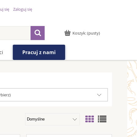
uj się
Zaloguj się
Koszyk:
(pusty)
ci
Pracuj z nami
bierz)