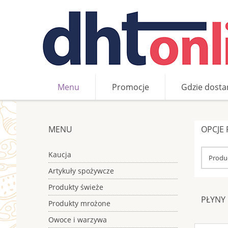
Menu
Promocje
Gdzie dosta
»
»
»
Kosmetyki
Mydło, kąpiel
Płyny do kąpieli
MENU
OPCJE
Kaucja
Produc
Artykuły spożywcze
Produkty świeże
PŁYNY 
Produkty mrożone
Owoce i warzywa