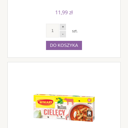
11,99 zł
+
szt.
-
DO KOSZYKA