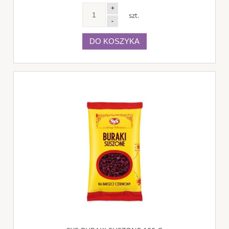
+
szt.
-
DO KOSZYKA