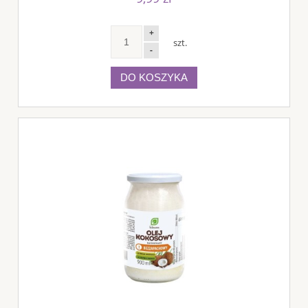
+
szt.
-
DO KOSZYKA