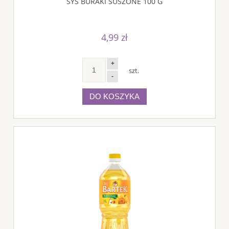
SYS BURAKI SUSZONE 100 G
4,99 zł
+
szt.
-
DO KOSZYKA