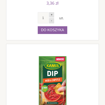
3,36 zł
+
szt.
-
DO KOSZYKA