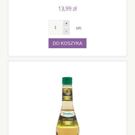
13,99 zł
+
szt.
-
DO KOSZYKA