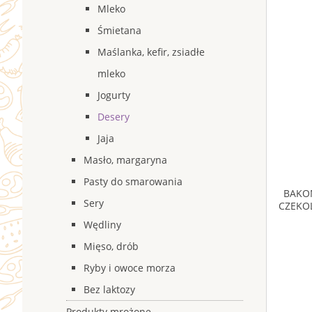
Mleko
Śmietana
Maślanka, kefir, zsiadłe
mleko
Jogurty
Desery
Jaja
Masło, margaryna
Pasty do smarowania
BAKO
Sery
CZEKO
Wędliny
Mięso, drób
Ryby i owoce morza
Bez laktozy
Produkty mrożone