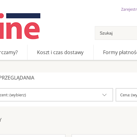
Zarejestr
rczamy?
Koszt i czas dostawy
Formy płatnoś
y
 PRZEGLĄDANIA
ent: (wybierz)
Cena: (wy
Y