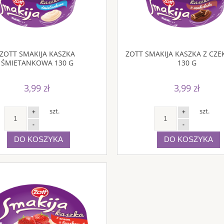
ZOTT SMAKIJA KASZKA
ZOTT SMAKIJA KASZKA Z CZ
ŚMIETANKOWA 130 G
130 G
3,99 zł
3,99 zł
szt.
szt.
+
+
-
-
DO KOSZYKA
DO KOSZYKA