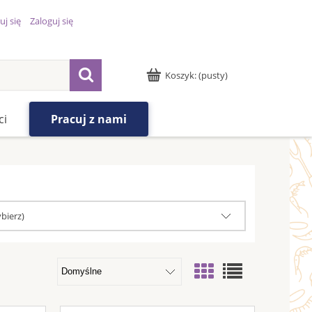
uj się
Zaloguj się
Koszyk:
(pusty)
ci
Pracuj z nami
bierz)