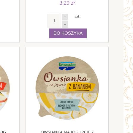
3,29 zł
szt.
+
-
DO KOSZYKA
50G
OWSIANKA NA JOGURCIE Z