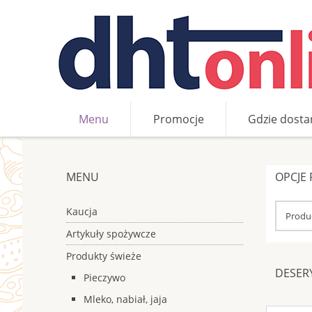
Menu
Promocje
Gdzie dosta
»
»
»
Produkty świeże
Mleko, nabiał, jaja
Deser
MENU
OPCJE
Kaucja
Produc
Artykuły spożywcze
Produkty świeże
DESER
Pieczywo
Mleko, nabiał, jaja