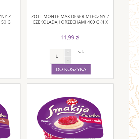
ZNY Z
ZOTT MONTE MAX DESER MLECZNY Z
150 G
CZEKOLADĄ I ORZECHAMI 400 G (4 X
100 G)
11,99 zł
szt.
+
-
DO KOSZYKA