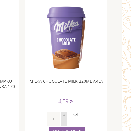
SMAKU
MILKA CHOCOLATE MILK 220ML ARLA
NKĄ 170
4,59 zł
szt.
+
-