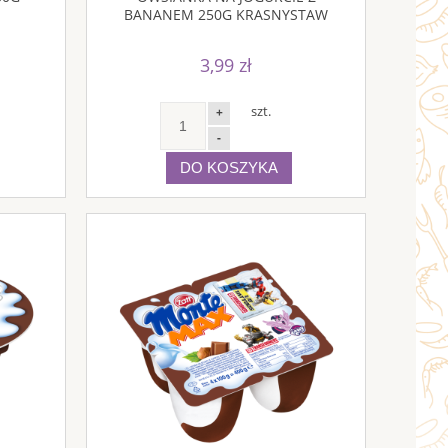
BANANEM 250G KRASNYSTAW
3,99 zł
szt.
+
-
DO KOSZYKA