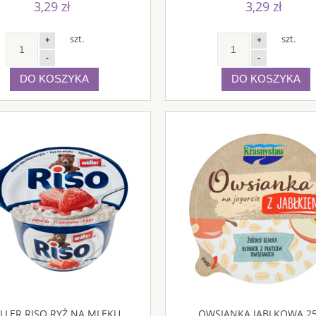
3,29 zł
3,29 zł
szt.
szt.
+
+
-
-
DO KOSZYKA
DO KOSZYKA
LLER RISO RYŻ NA MLEKU
OWSIANKA JABLKOWA 2