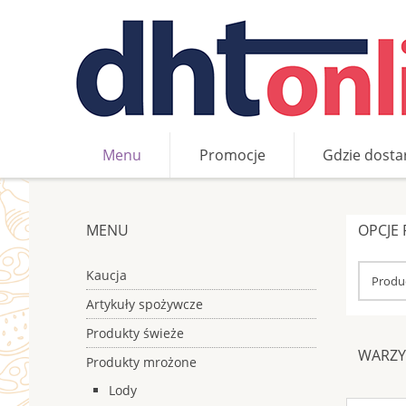
Menu
Promocje
Gdzie dosta
»
»
Produkty mrożone
Warzywa i owoce
MENU
OPCJE
Kaucja
Produc
Artykuły spożywcze
Produkty świeże
WARZY
Produkty mrożone
Lody