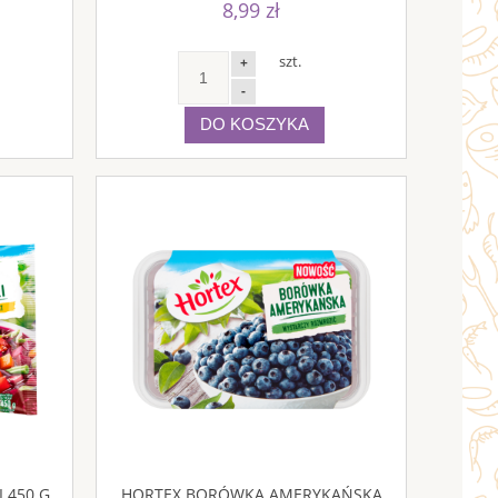
8,99 zł
szt.
+
-
DO KOSZYKA
 450 G
HORTEX BORÓWKA AMERYKAŃSKA