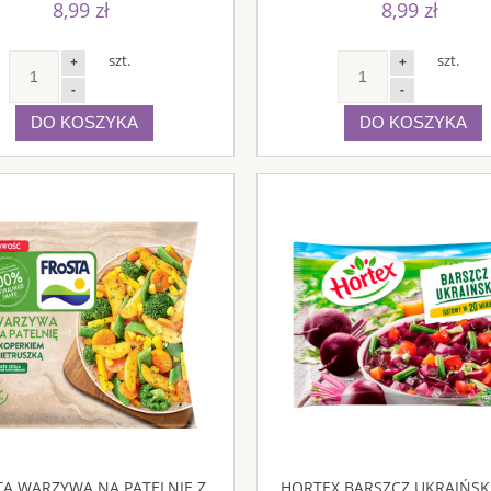
8,99 zł
8,99 zł
szt.
szt.
+
+
-
-
DO KOSZYKA
DO KOSZYKA
TA WARZYWA NA PATELNIĘ Z
HORTEX BARSZCZ UKRAIŃSKI