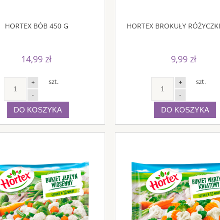
HORTEX BÓB 450 G
HORTEX BROKUŁY RÓŻYCZKI
14,99 zł
9,99 zł
szt.
szt.
+
+
-
-
DO KOSZYKA
DO KOSZYKA