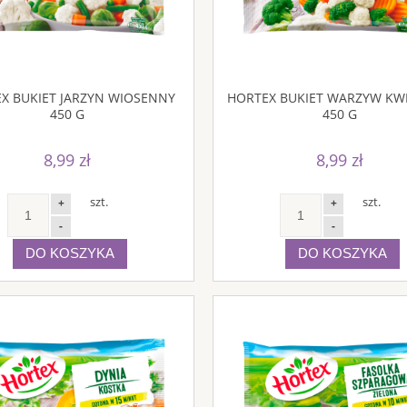
X BUKIET JARZYN WIOSENNY
HORTEX BUKIET WARZYW KW
450 G
450 G
8,99 zł
8,99 zł
szt.
szt.
+
+
-
-
DO KOSZYKA
DO KOSZYKA