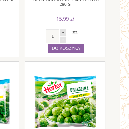
280 G
15,99 zł
szt.
+
-
DO KOSZYKA