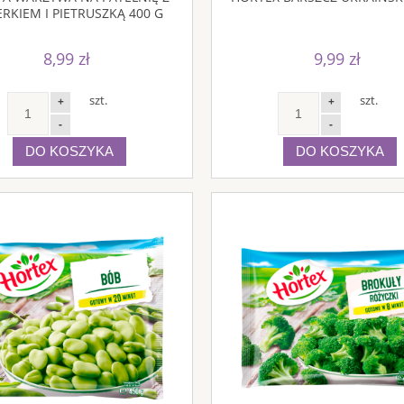
RKIEM I PIETRUSZKĄ 400 G
8,99 zł
9,99 zł
szt.
szt.
+
+
-
-
DO KOSZYKA
DO KOSZYKA