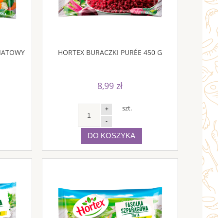
IATOWY
HORTEX BURACZKI PURÉE 450 G
8,99 zł
szt.
+
-
DO KOSZYKA