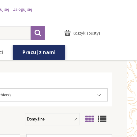
uj się
Zaloguj się
Koszyk:
(pusty)
ci
Pracuj z nami
bierz)