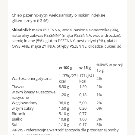
Chleb pszenno-żytni wieloziarnisty o niskim indeksie
glikemicznym (IG 46).
Składniki:
mąka PSZENNA, woda, nasiona słonecznika (9%),
naturalny zakwas PSZENNY (mąka PSZENNA, woda, drożdże),
siemię lniane (5%), gluten PSZENNY, pestki dyni (3%), płatki
OWSIANE, mąka ŻYTNIA, otręby PSZENNE, drożdże, cukier, sól
%RWS w porcji
w 100 g
w 15 g
15 g
1137kJ/271
171kJ/41
Wartość energetyczna
2%
kcal
kcal
Tłuszcz
8,30 g
1,20
2%
w tym kwasy tłuszczowe
1,20 g
0,18
1%
nasycone
Węglowodany
36,0 g
5,00
2%
w tym cukry
1,60 g
0,20
0%
Błonnik
5,10 g
0,77
-
Białko
10,8 g
1,60
3%
Sól
1,10 g
0,17
3%
%RWS - referencyjna wartość spożycia dla przeciętnej osoby