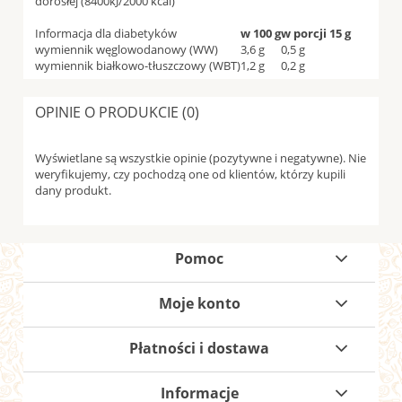
dorosłej (8400kJ/2000 kcal)
Informacja dla diabetyków
w 100 g
w porcji 15 g
wymiennik węglowodanowy (WW)
3,6 g
0,5 g
wymiennik białkowo-tłuszczowy (WBT)
1,2 g
0,2 g
OPINIE O PRODUKCIE (0)
Wyświetlane są wszystkie opinie (pozytywne i negatywne). Nie
weryfikujemy, czy pochodzą one od klientów, którzy kupili
dany produkt.
Pomoc
Moje konto
Płatności i dostawa
Informacje