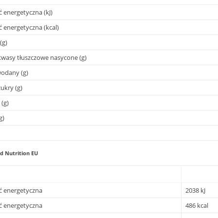
 energetyczna (kJ)
 energetyczna (kcal)
(g)
wasy tłuszczowe nasycone (g)
odany (g)
ukry (g)
 (g)
g)
d Nutrition EU
ć energetyczna
2038 kJ
ć energetyczna
486 kcal