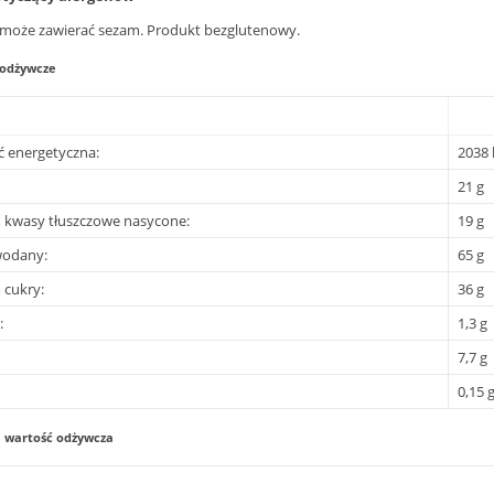
może zawierać sezam. Produkt bezglutenowy.
 odżywcze
 energetyczna:
2038 k
21 g
 kwasy tłuszczowe nasycone:
19 g
odany:
65 g
 cukry:
36 g
:
1,3 g
7,7 g
0,15 
a wartość odżywcza