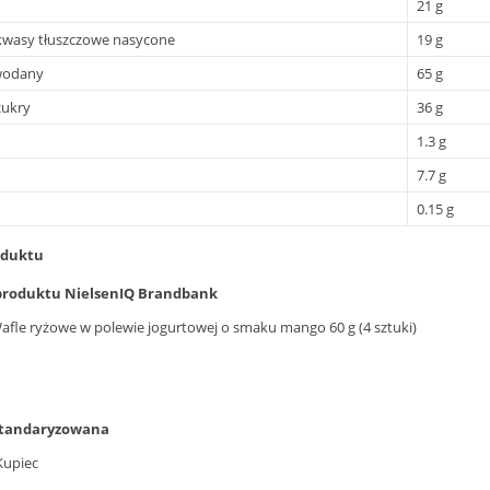
21 g
kwasy tłuszczowe nasycone
19 g
wodany
65 g
cukry
36 g
1.3 g
7.7 g
0.15 g
oduktu
roduktu NielsenIQ Brandbank
afle ryżowe w polewie jogurtowej o smaku mango 60 g (4 sztuki)
standaryzowana
Kupiec