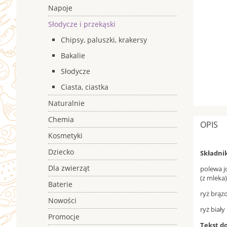
Napoje
Słodycze i przekąski
Chipsy, paluszki, krakersy
Bakalie
Słodycze
Ciasta, ciastka
Naturalnie
Chemia
OPIS
Kosmetyki
Dziecko
Składni
Dla zwierząt
polewa j
(z mleka)
Baterie
ryż brąz
Nowości
ryż biały
Promocje
Tekst d