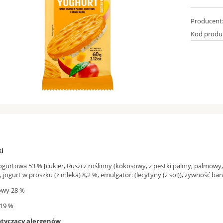
Producent
Kod produ
ki
ogurtowa 53 % [cukier, tłuszcz roślinny (kokosowy, z pestki palmy, palmow
, jogurt w proszku (z mleka) 8,2 %, emulgator: (lecytyny (z soi)), żywność bar
owy 28 %
 19 %
otyczący alergenów