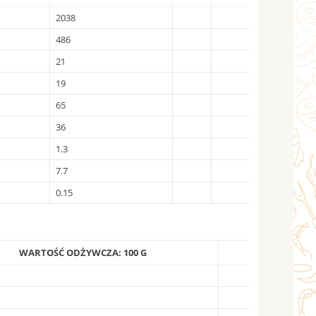
2038
486
21
19
65
36
1.3
7.7
0.15
WARTOŚĆ ODŻYWCZA: 100 G