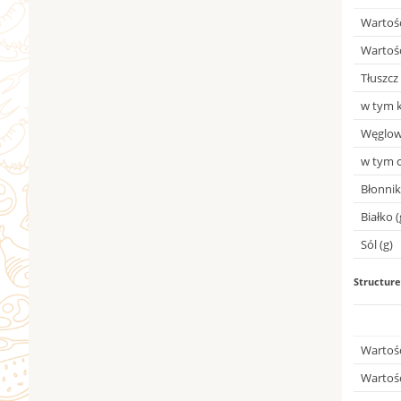
Wartość
Wartość
Tłuszcz 
w tym k
Węglow
w tym c
Błonnik
Białko (
Sól (g)
Structure
Wartoś
Wartoś