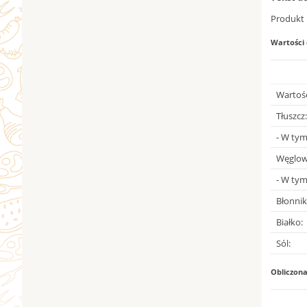
Produkt 
Wartości
Wartość
Tłuszcz:
- W tym
Węglow
- W tym
Błonnik
Białko:
Sól:
Obliczon