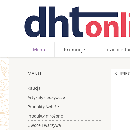
Menu
Promocje
Gdzie dosta
»
»
Słodycze i przekąski
Kupiec Wafle ryżowe w pol
MENU
KUPIE
Kaucja
Artykuły spożywcze
Produkty świeże
Produkty mrożone
Owoce i warzywa