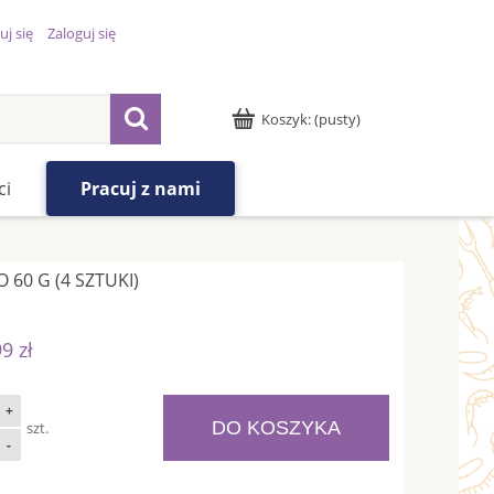
uj się
Zaloguj się
Koszyk:
(pusty)
ci
Pracuj z nami
60 G (4 SZTUKI)
9 zł
+
DO KOSZYKA
szt.
-