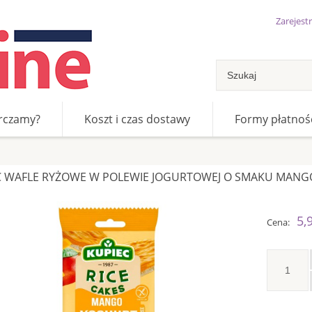
Zarejestr
rczamy?
Koszt i czas dostawy
Formy płatnoś
ewie jogurtowej o smaku mango 60 g (4 sztuki)
C WAFLE RYŻOWE W POLEWIE JOGURTOWEJ O SMAKU MANGO 
5,9
Cena: