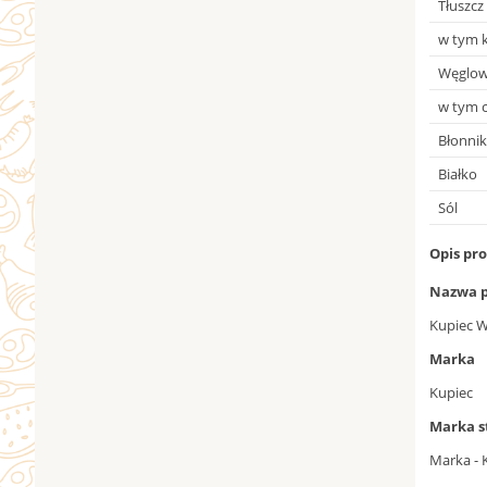
Tłuszcz
w tym 
Węglo
w tym 
Błonnik
Białko
Sól
Opis pr
Nazwa p
Kupiec W
Marka
Kupiec
Marka 
Marka - 