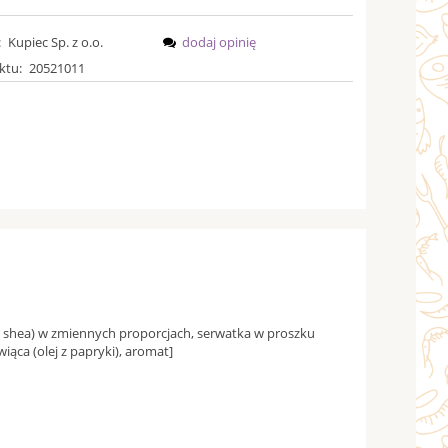
:
Kupiec Sp. z o.o.
dodaj opinię
ktu:
20521011
y, shea) w zmiennych proporcjach, serwatka w proszku
wiąca (olej z papryki), aromat]